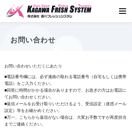
コ
ン
メニュ
テ
ン
ツ
ホーム
事業案内
会社案内
採用案内
へ
お問い合わせ
ス
キ
アクセス
お問い合わせ
ッ
プ
お問い合わせいただくにあたり
■電話番号欄には、必ず連絡の取れる電話番号（自宅もしくは携帯
電話）をご入力ください。
■回答に時間がかかる場合がありますので、お急ぎの方はお電話に
てお問い合わせください。
■返信メールをお受け取りいただけるよう、受信設定（迷惑メール
設定）等をお確かめください。
■万一、こちらから返信がない場合は、大変お手数ですが再度担当
までご連絡ください。