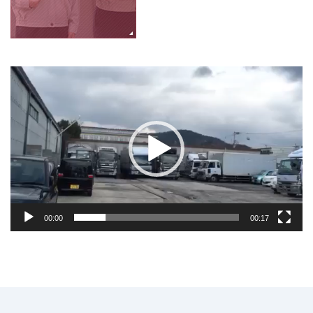
動
画
プ
レ
ー
ヤ
ー
00:00
00:17