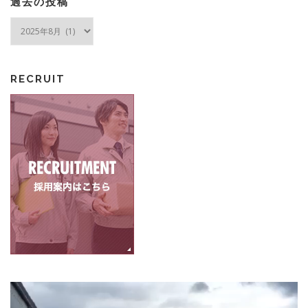
過去の投稿
過
去
の
投
RECRUIT
稿
動
画