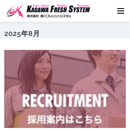
コ
ン
メニュ
テ
ン
ツ
2025年8月
ホーム
事業案内
会社案内
採用案内
へ
ス
キ
アクセス
お問い合わせ
ッ
プ