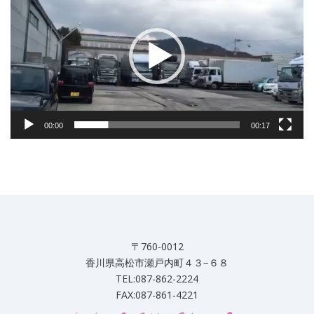
プ
レ
ー
ヤ
ー
00:00
00:17
〒760-0012
香川県高松市瀬戸内町４３−６８
TEL:087-862-2224
FAX:087-861-4221